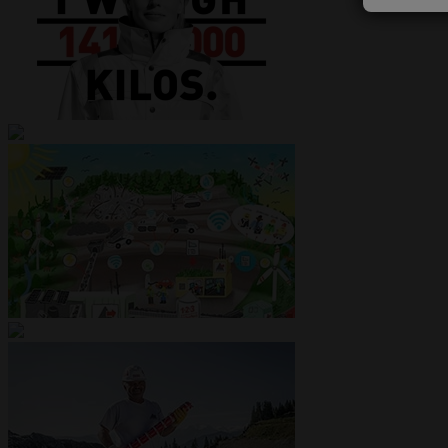
Climate-neutral by 2040
Quarry of the future