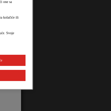
ći one sa
a kolačiće ili
uće. Svoje
će
m roxit.