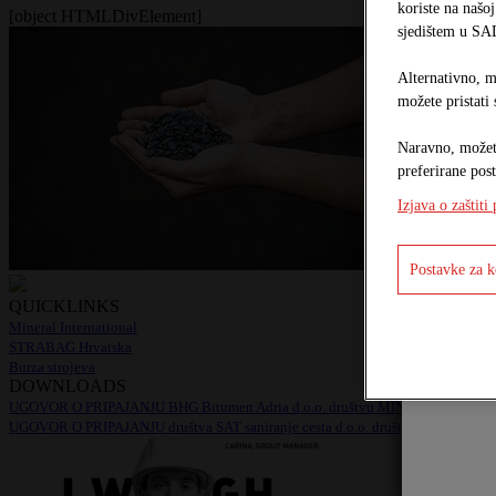
koriste na našoj
[object HTMLDivElement]
sjedištem u SAD
Alternativno, m
možete pristati
Naravno, možete
preferirane pos
Izjava o zaštiti
Postavke za k
QUICKLINKS
Brend M
Mineral International
STRABAG Hrvatska
Burza strojeva
DOWNLOADS
UGOVOR O PRIPAJANJU BHG Bitumen Adria d.o.o. društvu MINERAL IGM d.o
UGOVOR O PRIPAJANJU društva SAT saniranje cesta d.o.o. društvu MINERAL 