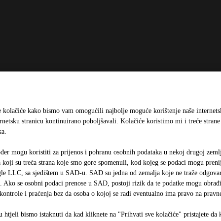
 kolačiće kako bismo vam omogućili najbolje moguće korištenje naše internetsk
rnetsku stranicu kontinuirano poboljšavali. Kolačiće koristimo mi i treće stran
ka.
ođer mogu koristiti za prijenos i pohranu osobnih podataka u nekoj drugoj zeml
a koji su treća strana koje smo gore spomenuli, kod kojeg se podaci mogu preni
gle LLC, sa sjedištem u SAD-u. SAD su jedna od zemalja koje ne traže odgovar
a. Ako se osobni podaci prenose u SAD, postoji rizik da te podatke mogu obrađiv
ontrole i praćenja bez da osoba o kojoj se radi eventualno ima pravo na pravne
htjeli bismo istaknuti da kad kliknete na "Prihvati sve kolačiće" pristajete da k