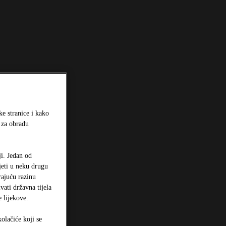
e stranice i kako
e za obradu
ji. Jedan od
jeti u neku drugu
ajuću razinu
ati državna tijela
 lijekove.
olačiće koji se