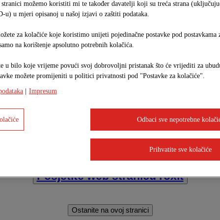
 stranici možemo koristiti mi te također davatelji koji su treća strana (uključuju
-u) u mjeri opisanoj u našoj izjavi o zaštiti podataka.
ožete za kolačiće koje koristimo unijeti pojedinačne postavke pod postavkama z
 samo na korištenje apsolutno potrebnih kolačića.
 u bilo koje vrijeme povući svoj dobrovoljni pristanak što će vrijediti za ubud
tavke možete promijeniti u politici privatnosti pod "Postavke za kolačiće".
 podataka
|
Impresum
olačiće
Odbaci sve nepotrebne kolači
Sada smo roxit!
ineral IGM d.o.o. se razvija dalje – pod novim imeno
Prihvatite sve kolačiće
Posjetite našu novu web stranicu:
Posjetite web stranicu roxit
.o.
IGM d.o.o
Ostanite na ovoj stranici